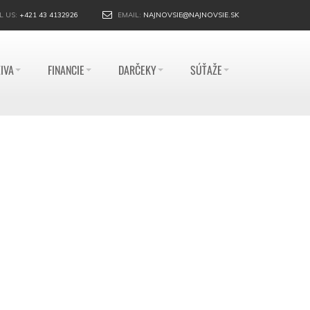
L US:
+421 43 4132926
EMAIL:
NAJNOVSIE@NAJNOVSIE.SK
IVA
FINANCIE
DARČEKY
SÚŤAŽE