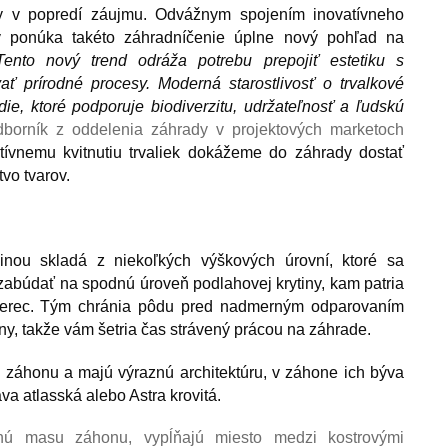
y v popredí záujmu. Odvážnym spojením inovatívneho
ov ponúka takéto záhradníčenie úplne nový pohľad na
Tento nový trend odráža potrebu prepojiť estetiku s
ť prírodné procesy. Moderná starostlivosť o trvalkové
ie, ktoré podporuje biodiverzitu, udržateľnosť a ľudskú
dborník z oddelenia záhrady v projektových marketoch
tívnemu kvitnutiu trvaliek dokážeme do záhrady dostať
vo tvarov.
inou skladá z niekoľkých výškových úrovní, ktoré sa
zabúdať na spodnú úroveň podlahovej krytiny, kam patria
koberec. Tým chránia pôdu pred nadmerným odparovaním
ny, takže vám šetria čas strávený prácou na záhrade.
ru záhonu a majú výraznú architektúru, v záhone ich býva
va atlasská alebo Astra krovitá.
nú masu záhonu, vypĺňajú miesto medzi kostrovými