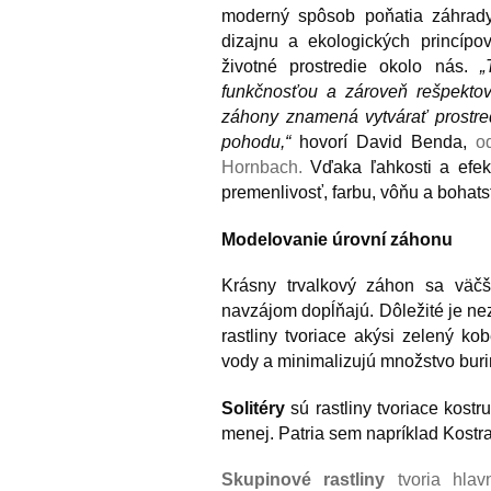
moderný spôsob poňatia záhrad
dizajnu a ekologických princíp
životné prostredie okolo nás.
„
funkčnosťou a zároveň rešpektova
záhony znamená vytvárať prostred
pohodu,“
hovorí David Benda,
o
Hornbach.
Vďaka ľahkosti a efek
premenlivosť, farbu, vôňu a bohatst
Modelovanie úrovní záhonu
Krásny trvalkový záhon sa väčš
navzájom dopĺňajú. Dôležité je ne
rastliny tvoriace akýsi zelený 
vody a minimalizujú množstvo buri
Solitéry
sú rastliny tvoriace kost
menej. Patria sem napríklad Kostra
Skupinové rastliny
tvoria hlav