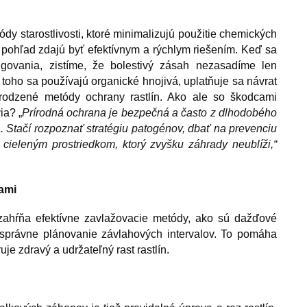
ódy starostlivosti, ktoré minimalizujú použitie chemických
ý pohľad zdajú byť efektívnym a rýchlym riešením. Keď sa
govania, zistíme, že bolestivý zásah nezasadíme len
toho sa používajú organické hnojivá, uplatňuje sa návrat
rodzené metódy ochrany rastlín. Ako ale so škodcami
via?
„
Prírodná ochrana je bezpečná a často z dlhodobého
. Stačí rozpoznať stratégiu patogénov, dbať na prevenciu
 cieleným prostriedkom, ktorý zvyšku záhrady neublíži,“
ami
 zahŕňa efektívne zavlažovacie metódy, ako sú dažďové
správne plánovanie závlahových intervalov. To pomáha
je zdravý a udržateľný rast rastlín.