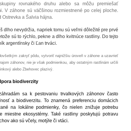
 skupiny rovnakého druhu alebo sa môžu premiešať
mi. V záhone sú väčšinou rozmiestnené po celej ploche.
d Ostrevka a Šalvia hájna.
š dlho nevydržia, napriek tomu sú veľmi dôležité pre prvé
etože sú to rýchlo, pekne a dlho kvitnúce rastliny. Do tejto
ík argentínsky či Ľan trváci.
ovšetkým zakryť pôdu, vytvoriť najnižšiu úroveň v záhone a uzavrieť
ajom záhonov, nie je však podmienkou, aby ostatným rastlinám určili
inkový alebo Zbehovec plazivý.
pora biodiverzity
záhradám sa k pestovaniu trvalkových záhonov často
ľnosť a biodiverzitu. To znamená preferenciu domácich
ované na lokálne podmienky, čo nielen znižuje potrebu
uje miestne ekosystémy. Také rastliny poskytujú potravu
ov ako sú včely, motýle či vtáci.