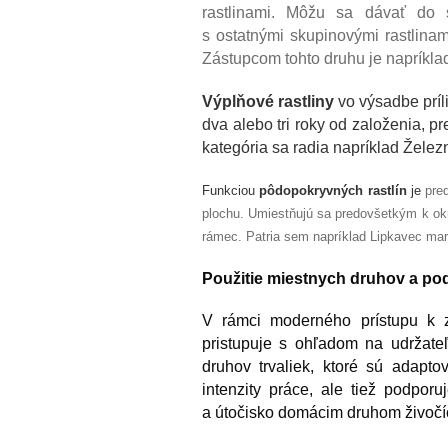
rastlinami. Môžu sa dávať do
s ostatnými skupinovými rastlina
Zástupcom tohto druhu je napríkla
Výplňové rastliny
vo výsadbe príli
dva alebo tri roky od založenia, pr
kategória sa radia napríklad Železn
Funkciou
pôdopokryvných rastlín
je
pred
plochu. Umiestňujú sa predovšetkým k okr
rámec. Patria sem napríklad Lipkavec mar
Použitie miestnych druhov a pod
V rámci moderného prístupu k 
pristupuje s ohľadom na udržate
druhov trvaliek, ktoré sú adapt
intenzity práce, ale tiež podpor
a útočisko domácim druhom živočích