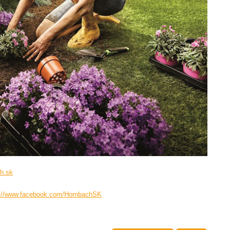
h.sk
s://www.facebook.com/HornbachSK