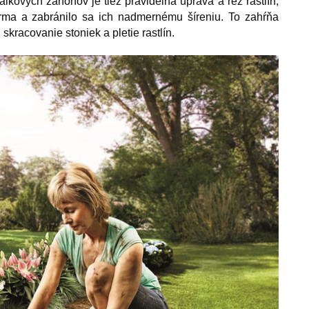
lkových záhonov je tiež pravidelná úprava a rez rastlín,
rma a zabránilo sa ich nadmernému šíreniu. To zahŕňa
skracovanie stoniek a pletie rastlín.