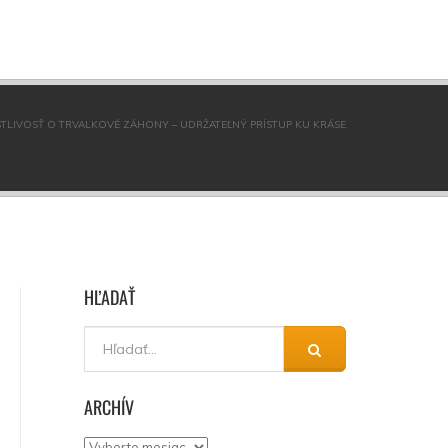
LIVOSŤ O TRVALKOVÉ ZÁHONY – UDRŽATEĽNÝ PRÍSTUP KU KRÁSE
HĽADAŤ
ARCHÍV
Archív