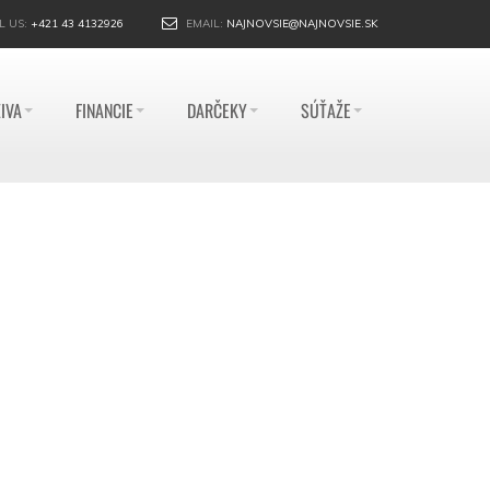
L US:
+421 43 4132926
EMAIL:
NAJNOVSIE@NAJNOVSIE.SK
IVA
FINANCIE
DARČEKY
SÚŤAŽE