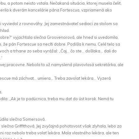
, a potom neisto vstala. Nečakaná situácia, ktorej musela čeliť,
erila k dverám kancelárie pána Fortescua, vzpriamená ako
šmi vyviedol z rovnováhy. Jej zamestnávateľ sediaci za stolom sa
ohľad.
dobre?“ vyjachtala slečna Grosvenorová, ale hneď si uvedomila,
, že pán Fortescue sa necíti dobre. Podišla k nemu. Celé telo sa
voch a trhane zo seba vyrážal: „Čaj… čo ste… došľaka… dali do
…“
ovej pracovne. Nebola to už namyslená plavovlasá sekretárka, ale
rtescue má záchvat… umiera… Treba zavolať lekára… Vyzerá
a.
ila: „Ak je to padúcnica, treba mu dať do úst korok. Nemá tu
súdila slečna Somersová.
 slečna Griffithová. Jej zvyčajná pohotovosť však zlyhala, lebo za
ni raz nebolo treba volať lekára. Mala vlastného lekára, ale ten