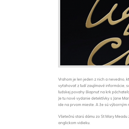
Vrahom je len jeden z nich a nevedno, kt
vyťahovať z ľudí zaujímavé informácie, 
ľudskej povahy šliapnuť na krk páchateľo
Je tu nové vydanie detektívky s Jane Ma
ide na prvom mieste. A že sú výborným 
Všetečnú starú dámu zo St Mary Meadu z
anglickom vidieku.