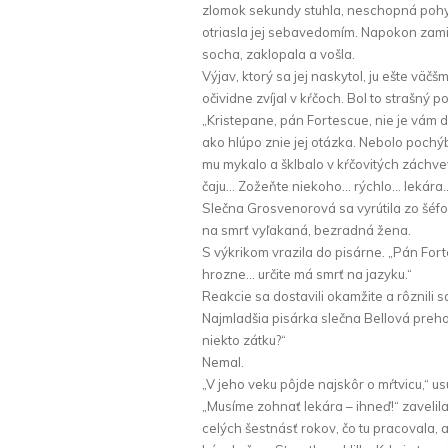
zlomok sekundy stuhla, neschopná pohybu
otriasla jej sebavedomím. Napokon zami
socha, zaklopala a vošla.
Výjav, ktorý sa jej naskytol, ju ešte väč
očividne zvíjal v kŕčoch. Bol to strašný p
„Kristepane, pán Fortescue, nie je vám 
ako hlúpo znie jej otázka. Nebolo pochýb
mu mykalo a šklbalo v kŕčovitých záchve
čaju… Zožeňte niekoho… rýchlo… lekára
Slečna Grosvenorová sa vyrútila zo šéf
na smrť vyľakaná, bezradná žena.
S výkrikom vrazila do pisárne. „Pán Fo
hrozne… určite má smrť na jazyku.“
Reakcie sa dostavili okamžite a rôznili s
Najmladšia pisárka slečna Bellová prehod
niekto zátku?“
Nemal.
„V jeho veku pôjde najskôr o mŕtvicu,“ u
„Musíme zohnať lekára – ihneď!“ zavelila
celých šestnásť rokov, čo tu pracovala, a