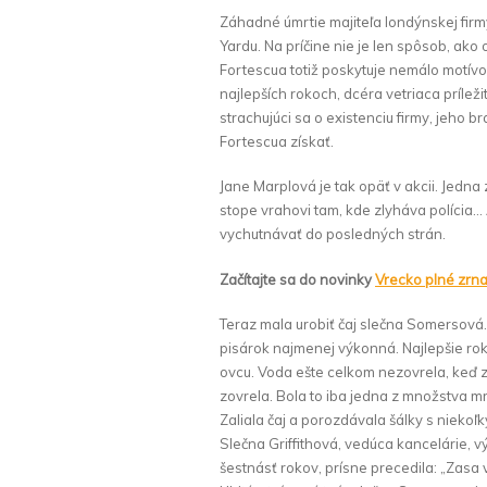
Záhadné úmrtie majiteľa londýnskej firm
Yardu. Na príčine nie je len spôsob, ak
Fortescua totiž poskytuje nemálo motív
najlepších rokoch, dcéra vetriaca príle
strachujúci sa o existenciu firmy, jeho b
Fortescua získať.
Jane Marplová je tak opäť v akcii. Jedna
stope vrahovi tam, kde zlyháva polícia… 
vychutnávať do posledných strán.
Začítajte sa do novinky
Vrecko plné zrn
Teraz mala urobiť čaj slečna Somersová
pisárok najmenej výkonná. Najlepšie ro
ovcu. Voda ešte celkom nezovrela, keď za
zovrela. Bola to iba jedna z množstva mrzu
Zaliala čaj a porozdávala šálky s nieko
Slečna Griffithová, vedúca kancelárie, 
šestnásť rokov, prísne precedila: „Zas