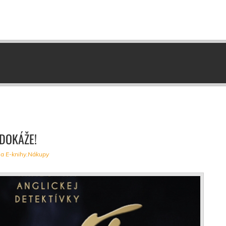
DOKÁŽE!
 a E-knihy
,
Nákupy