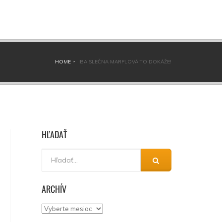
HOME
IBA SLEČNA MARPLOVÁ TO DOKÁŽE!
HĽADAŤ
ARCHÍV
Archív