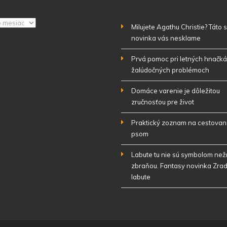
Milujete Agathu Christie? Táto
novinka vás nesklame
Prvá pomoc pri letných hnačká
žalúdočných problémoch
Domáce varenie je dôležitou
zručnosťou pre život
Praktický zoznam na cestovan
psom
Labute tu nie sú symbolom nežn
zbraňou. Fantasy novinka Zrad
labute