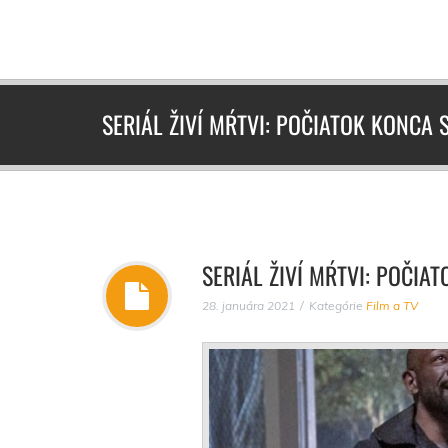
SERIÁL ŽIVÍ MŔTVI: POČIATOK KONCA S
SERIÁL ŽIVÍ MŔTVI: POČIAT
28. januára 2021
Kategórie
Film a TV