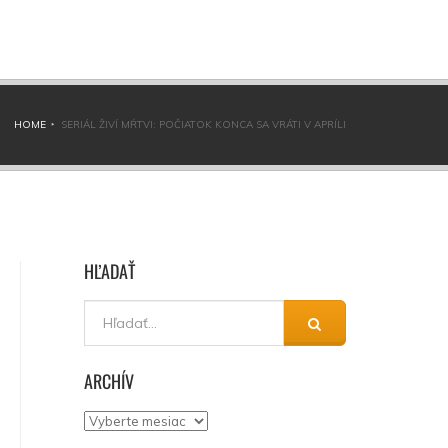
HOME
SERIÁL ŽIVÍ MŔTVI: POČIATOK KONCA SA VRÁTI V APRÍLI
HĽADAŤ
ARCHÍV
Archív