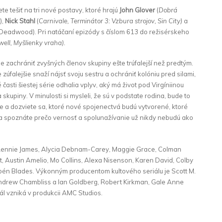
 tešiť na tri nové postavy, ktoré hrajú
John Glover
(
Dobrá
),
Nick Stahl
(
Carnivale, Terminátor 3: Vzbura strojov, Sin City)
a
Deadwood). Pri natáčaní epizódy s číslom 613 do režisérskeho
ell, Myšlienky vraha).
e zachrániť zvyšných členov skupiny ešte trúfalejší než predtým.
 zúfalejšie snaží nájsť svoju sestru a ochrániť kolóniu pred silami,
 časti šiestej série odhalia vplyv, aký má život pod Virgíniinou
kupiny. V minulosti si mysleli, že sú v podstate rodina, bude to
érie a dozviete sa, ktoré nové spojenectvá budú vytvorené, ktoré
 a spoznáte prečo vernosť a spolunažívanie už nikdy nebudú ako
Lennie James, Alycia Debnam-Carey, Maggie Grace, Colman
, Austin Amelio, Mo Collins, Alexa Nisenson, Karen David, Colby
ubén Blades. Výkonným producentom kultového seriálu je Scott M.
Andrew Chambliss a Ian Goldberg, Robert Kirkman, Gale Anne
ál vzniká v produkcii AMC Studios.