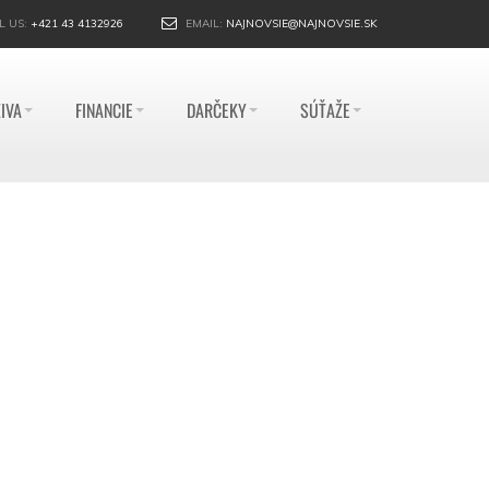
L US:
+421 43 4132926
EMAIL:
NAJNOVSIE@NAJNOVSIE.SK
IVA
FINANCIE
DARČEKY
SÚŤAŽE