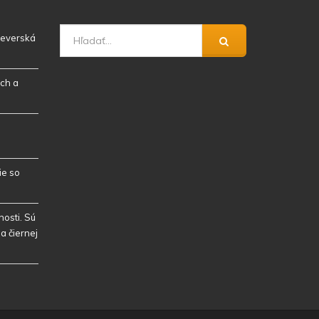
 severská
ch a
ie so
osti. Sú
a čiernej