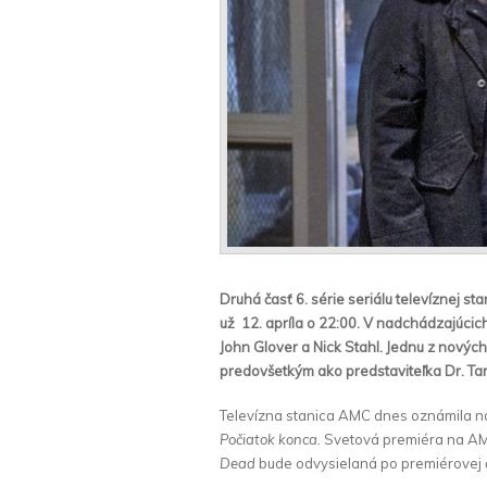
Druhá časť 6. série seriálu televíznej s
už 12. apríla o 22:00. V nadchádzajúcich
John Glover a Nick Stahl. Jednu z nových
predovšetkým ako predstaviteľka Dr. Tary
Televízna stanica AMC dnes oznámila návr
Počiatok konca.
Svetová premiéra na AM
Dead
bude odvysielaná po premiérovej č