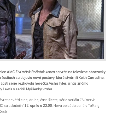
tanice AMC
Živí mŕtvi: Počiatok konca
sa vráti na televízne obrazovky
 častiach sa objavia nové postavy, ktoré stvárnili Keith Carradine,
 častí série režírovala herečka Aisha Tyler, u nás známa
 Lewis v seriáli Myšlienky vraha.
at deväťdielnej druhej časti šiestej série seriálu
Živí mŕtvi:
C sa uskutoční
12. apríla o 22:00
. Nová epizóda seriálu
Talking
asti.