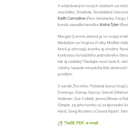
V očakávaných nových častiach sa môžete
manželka, Smallvile, Strašidelné
Vianoce
Keith Carradine
(
Pani ministerka, Fargo,
kresla zasadla herečka
Aisha Tyler
(
Rosw
Morgan (Lennie James) je vo svojej snah
Medzitým sa Virginia (Colby Minifie) stále
ktoré ju ohrozujú zvonku aj zvnútra. Nové
kontrolou na každého jednotlivého člena s
tak aj naďalej? Sledujte nové časti 6. s
vzťahy naopak nevydržia tlak okolností
predtým.
V seriáli
Živí mŕtvi: Počiatok konca
hrajú 
Domingo, Danay Garcia, Garret Dillahunt
Hollman, Zoe Colletti, Jenna Elfman a R
Gimple, za jeho tvorbu sú zodpovední 
Hurd, Greg Nicotero a David Alpert. Seri
Tlačiť, PDF, e-mail